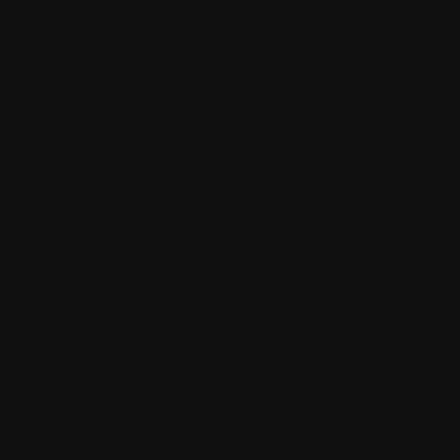
Wartungsmodus
Wir überarbeiten unsere Internetseite.
n richten Sie bitte an folgende e-mail-Adresse: info@ra-roswitha-
Danke für Ihr Verständnis.