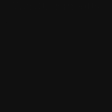
Wartungsmodus
Wir überarbeiten unsere Internetseite.
n richten Sie bitte an folgende e-mail-Adresse: info@ra-roswitha-
Danke für Ihr Verständnis.