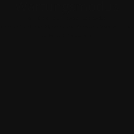
Wartungsmodus
Wir überarbeiten unsere Internetseite.
n richten Sie bitte an folgende e-mail-Adresse: info@ra-roswitha-
Danke für Ihr Verständnis.