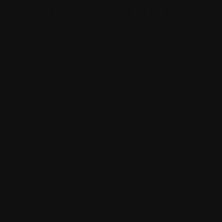
Wartungsmodus
Wir überarbeiten unsere Internetseite.
n richten Sie bitte an folgende e-mail-Adresse: info@ra-roswitha-
Danke für Ihr Verständnis.