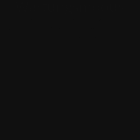
Wartungsmodus
Wir überarbeiten unsere Internetseite.
n richten Sie bitte an folgende e-mail-Adresse: info@ra-roswitha-
Danke für Ihr Verständnis.