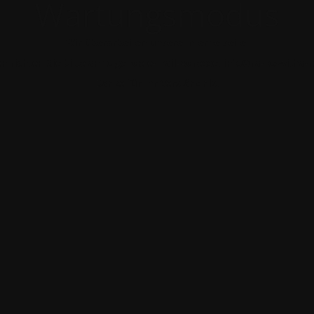
Wartungsmodus
Wir überarbeiten unsere Internetseite.
n richten Sie bitte an folgende e-mail-Adresse: info@ra-roswitha-
Danke für Ihr Verständnis.